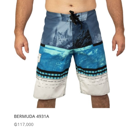
BERMUDA 4931A
₲
117,000