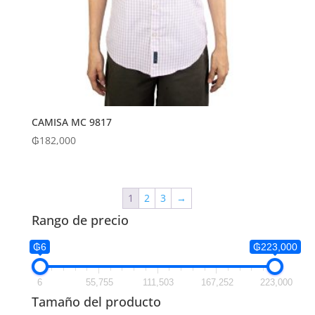
CAMISA MC 9817
₲
182,000
1
2
3
→
Rango de precio
₲6
₲223,000
6
55,755
111,503
167,252
223,000
Tamaño del producto