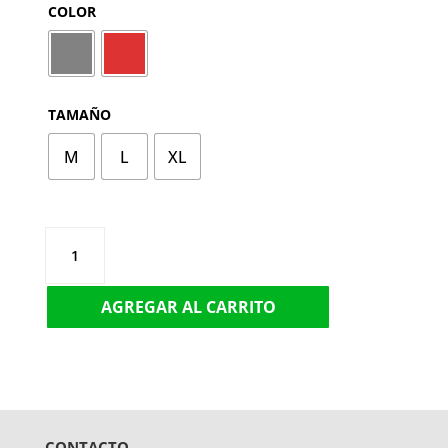
COLOR
TAMAÑO
M
L
XL
CAMISA
MC
9881
AGREGAR AL CARRITO
CANTIDAD
CONTACTO