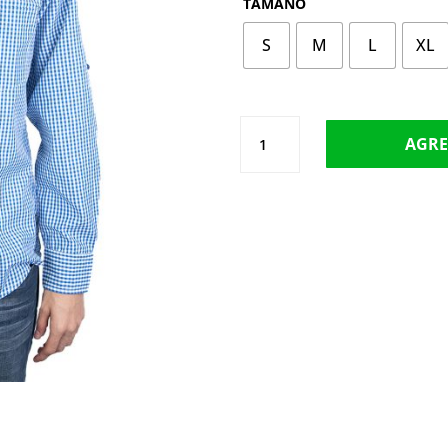
TAMAÑO
S
M
L
XL
CAMISA
AGRE
ML
2935-
2
CANTIDAD