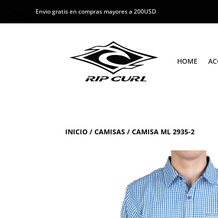
Envio gratis en compras mayores a 200USD
HOME
AC
INICIO
/
CAMISAS
/ CAMISA ML 2935-2