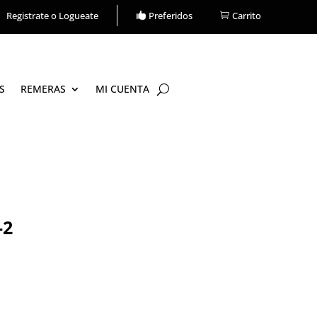
Carrito
Registrate o Logueate
Preferidos
S
REMERAS
MI CUENTA
-2