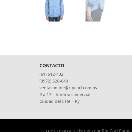
CONTACTO
(61) 512-432
(0972) 620-640
ventasonline@ripcurl.com.py
9 a 17 – horário comercial
Ciudad del Este – Py
Uso de la marca registrada por Rip Curl Parag