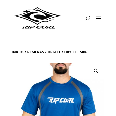
INICIO
/
REMERAS
/
DRI-FIT
/ DRY FIT 7406