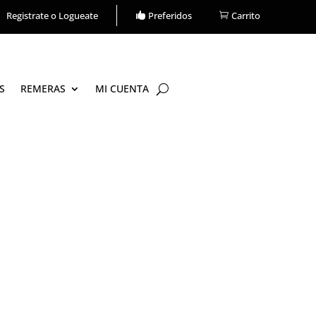
Carrito
Registrate o Logueate
Preferidos
S
REMERAS
MI CUENTA