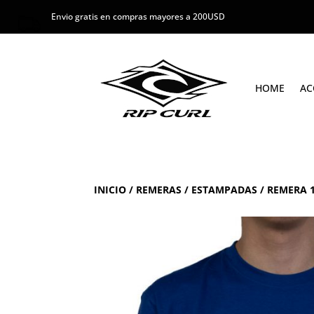
Envio gratis en compras mayores a 200USD
HOME
AC
INICIO
/
REMERAS
/
ESTAMPADAS
/ REMERA 