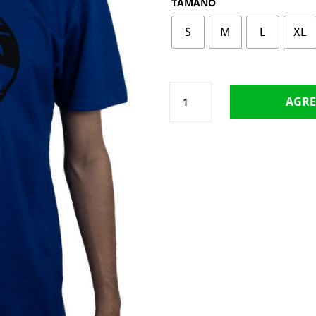
TAMAÑO
S
M
L
XL
REMERA
AGRE
1736
CANTIDAD