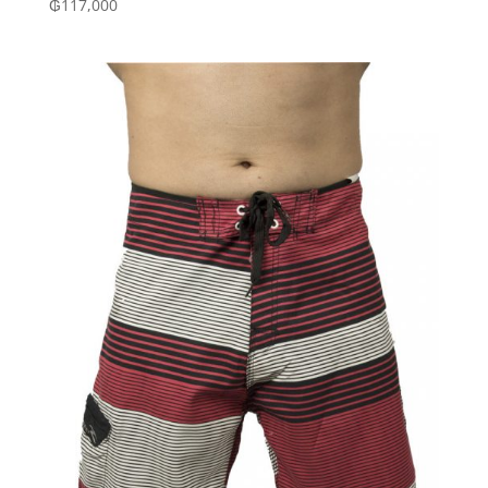
₲
117,000