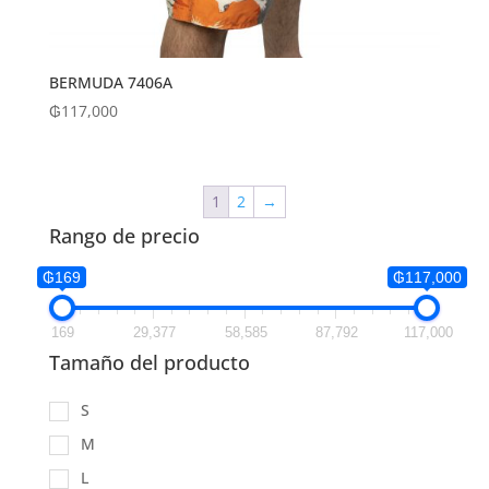
BERMUDA 7406A
₲
117,000
1
2
→
Rango de precio
₲169
₲117,000
169
29,377
58,585
87,792
117,000
Tamaño del producto
S
M
L