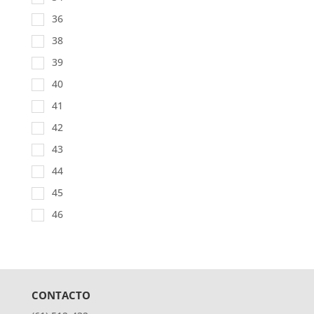
36
38
39
40
41
42
43
44
45
46
CONTACTO