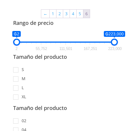
←
1
2
3
4
5
6
Rango de precio
₲2
₲223,000
2
55,752
111,501
167,251
223,000
Tamaño del producto
S
M
L
XL
Tamaño del producto
02
04