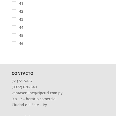
41
42
43
44
45
46
CONTACTO
(61) 512-432
(0972) 620-640
ventasonline@ripcurl.com.py
9 a 17 – horário comercial
Ciudad del Este – Py