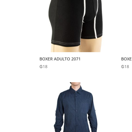
BOXER ADULTO 2071
BOXE
₲
18
₲
18