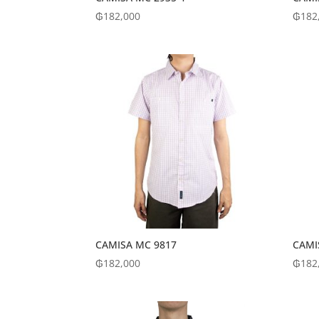
₲
182,000
₲
182
CAMISA MC 9817
CAMI
₲
182,000
₲
182