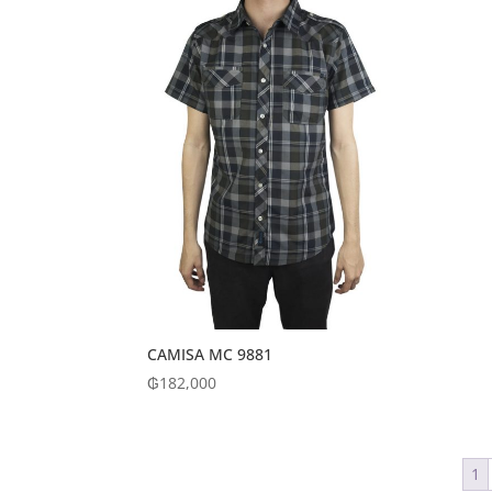
CAMISA MC 9881
₲
182,000
1